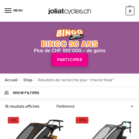
MENU
0
BINGO 50 ANS
Plus de CHF 100'000.– de gains
PARTICIPER
Accueil
Shop
Résultats de recherche pour “chariot thule”
/
/
SHOW FILTERS
18 résultats affichés
-3%
-10%