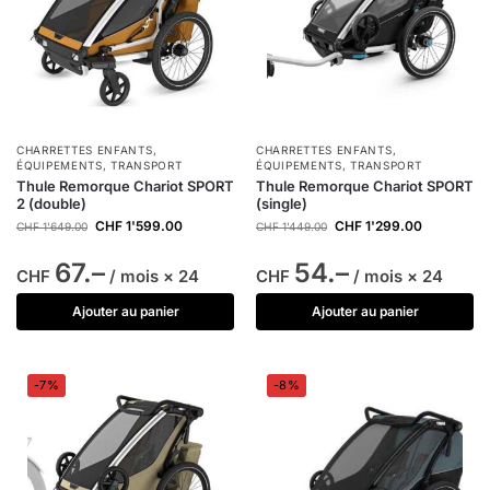
CHARRETTES ENFANTS
,
CHARRETTES ENFANTS
,
ÉQUIPEMENTS
,
TRANSPORT
ÉQUIPEMENTS
,
TRANSPORT
Thule Remorque Chariot SPORT
Thule Remorque Chariot SPORT
2 (double)
(single)
CHF
1'599.00
CHF
1'299.00
CHF
1'649.00
CHF
1'449.00
67.–
54.–
CHF
/ mois × 24
CHF
/ mois × 24
Ajouter au panier
Ajouter au panier
-7%
-8%