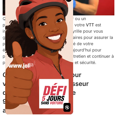
Que vous soyez un cycliste amateur ou un
professionnel, l’entretien régulier de votre
VTT
est
indispensable. Faites confiance à Cyrille pour vous
guider à travers les services nécessaires pour assurer la
performance optimale et la durabilité de votre
équipement. Contactez-nous dès aujourd’hui pour
planifier votre prochain service d’entretien et continuer à
profiter des sentiers avec confiance et sécurité.
Cyrille est disponible pour
votre fourche et amortisseur
du mardi au vendredi de
9h – 12 / 14h – 17h30 ou
au 032 422 94 38.