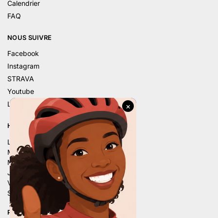
Calendrier
FAQ
NOUS SUIVRE
Facebook
Instagram
STRAVA
Youtube
Linkedin
HORAIRE D’ÉTÉ
Lu. – 9h – 12h | 14h – 18h
Ma. – 9h – 12h | 14h – 18h
Me. – 9h – 12h | 14h – 18h
Je. – 9h – 12h | 14h – 18h
Ve. – 9h – 12h | 14h – 18h
Sa. – 9h – 12h | 13h30 – 16h
PLUS DE 80 AVIS 5 ÉTOILES