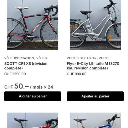
VÉLO D'OCCASION
,
VÉLOS
VÉLO D'OCCASION
,
VÉLOS
SCOTT CR1 XS (révision
Flyer E-City L9, taille M (3270
complète)
km, révision complète)
CHF
1'190.00
CHF
990.00
50.–
CHF
/ mois × 24
Ajouter au panier
Ajouter au panier