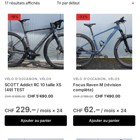
17 résultats affichés
-18%
-32%
VÉLO D'OCCASION
,
VÉLOS
VÉLO D'OCCASION
,
VÉLOS
SCOTT Addict RC 10 taille XS
Focus Raven M (révision
(49) TEST
complète)
CHF
5'490.00
CHF
1'490.00
CHF
6'699.00
CHF
2'199.00
229.–
62.–
CHF
/ mois × 24
CHF
/ mois × 24
Ajouter au panier
Ajouter au panier