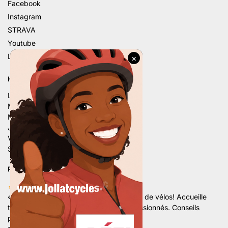
Facebook
Instagram
STRAVA
Youtube
Linkedin
HORAIRE D’ÉTÉ
Lu. – 9h – 12h | 14h – 18h
Ma. – 9h – 12h | 14h – 18h
Me. – 9h – 12h | 14h – 18h
Je. – 9h – 12h | 14h – 18h
Ve. – 9h – 12h | 14h – 18h
Sa. – 9h – 12h | 13h30 – 16h
PLUS DE 80 AVIS 5 ÉTOILES
★★★★★
«
Superbe magasin avec un grand choix de vélos! Accueille
très sympathique par une équipe de passionnés. Conseils
professionnels et de qualités.
«