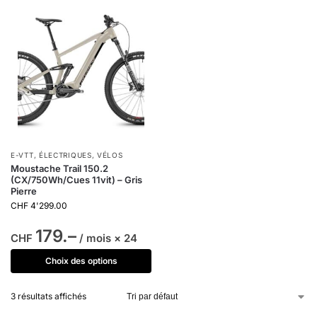
E-VTT
,
ÉLECTRIQUES
,
VÉLOS
Moustache Trail 150.2
(CX/750Wh/Cues 11vit) – Gris
Pierre
CHF
4'299.00
179.–
CHF
/ mois × 24
Choix des options
3 résultats affichés