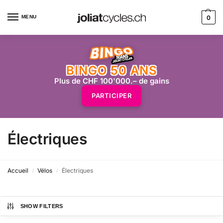
MENU
0
BINGO 50 ANS
Plus de CHF 100'000.– de gains
PARTICIPER
Électriques
Accueil
Vélos
Électriques
/
/
SHOW FILTERS