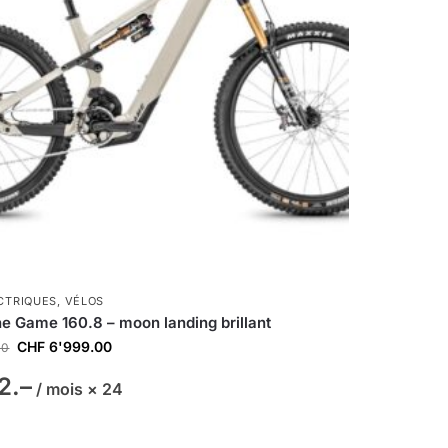
CTRIQUES
,
VÉLOS
e Game 160.8 – moon landing brillant
CHF
6'999.00
00
2.–
/ mois × 24