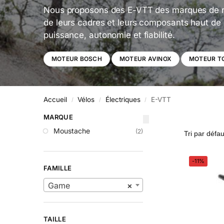
Nous proposons des E-VTT des marques de ré
de leurs cadres et leurs composants haut de
puissance, autonomie et fiabilité.
MOTEUR BOSCH
MOTEUR AVINOX
MOTEUR T
Accueil
Vélos
Électriques
E-VTT
/
/
/
MARQUE
Moustache
(2)
-11%
FAMILLE
Game
×
TAILLE