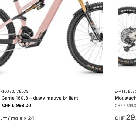
TRIQUES
,
VÉLOS
E-VTT
,
ÉLE
Game 160.8 – dusty mauve brillant
Moustach
CHF
6'999.00
CHF
7'899.
.–
29
/ mois × 24
CHF