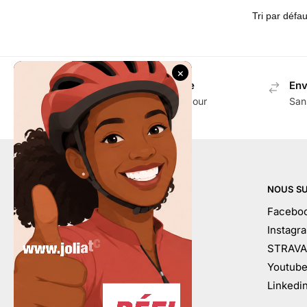
Envoi gratuit en Suisse
Env
Dès CHF 100.- d'achat pour
San
accessoires
AIDE
NOUS SU
Mon compte
Facebo
Contactez-nous
Instagr
Conditions générales
STRAVA
À votre service
Youtub
Calendrier
Linkedi
FAQ