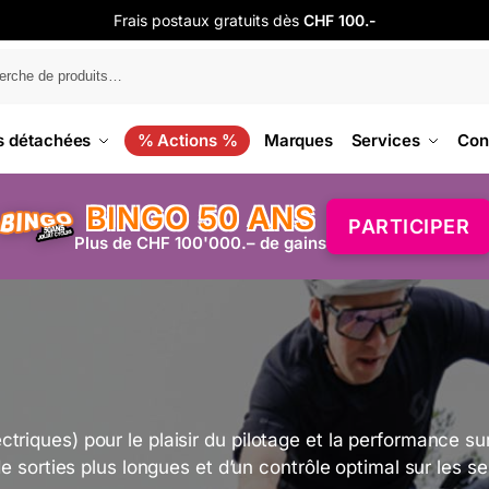
Frais postaux gratuits dès
CHF 100.-
s détachées
% Actions %
Marques
Services
Con
BINGO 50 ANS
PARTICIPER
Plus de CHF 100'000.– de gains
riques) pour le plaisir du pilotage et la performance sur 
e sorties plus longues et d’un contrôle optimal sur les se