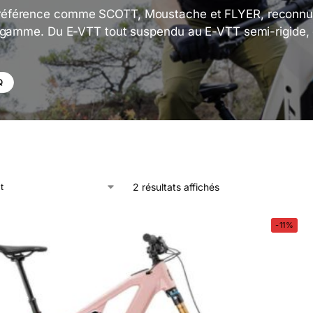
férence comme SCOTT, Moustache et FLYER, reconnues pou
 gamme. Du E-VTT tout suspendu au E-VTT semi-rigide, c
Q
2 résultats affichés
-11%