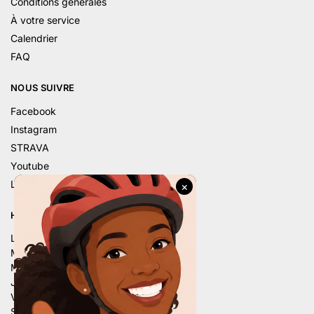
Conditions générales
À votre service
Calendrier
FAQ
NOUS SUIVRE
Facebook
Instagram
STRAVA
Youtube
Linkedin
HORAIRE D’ÉTÉ
Lu. – 9h – 12h | 14h – 18h
Ma. – 9h – 12h | 14h – 18h
Me. – 9h – 12h | 14h – 18h
Je. – 9h – 12h | 14h – 18h
Ve. – 9h – 12h | 14h – 18h
Sa. – 9h – 12h | 13h30 – 16h