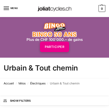
MENU
0
BINGO 50 ANS
Plus de CHF 100'000.– de gains
PARTICIPER
Urbain & Tout chemin
Accueil
Vélos
Électriques
Urbain & Tout chemin
/
/
/
SHOW FILTERS