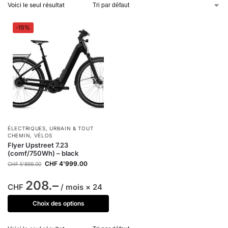
Voici le seul résultat
-15%
ÉLECTRIQUES
,
URBAIN & TOUT
CHEMIN
,
VÉLOS
Flyer Upstreet 7.23
(comf/750Wh) – black
CHF
4'999.00
CHF
5'899.00
208.–
CHF
/ mois × 24
Choix des options