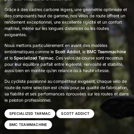
Grâce à des cadres carbone légers, une géométrie optimisée et
des composants haut de gamme, nos vélos de route offrent un
rendement exceptionnel, une excellente rigidité et un confort
maîtrisé, même sur les longues distances ou les routes
exigeantes.
Nous mettons particulièrement en avant des modèles
emblématiques comme le
Scott Addict
, le
BMC Teammachine
et le
Specialized Tarmac
. Ces vélos de course sont reconnus
pour leur équilibre parfait entre légèreté, nervosité et stabilité,
aussi bien en montée qu’en relance ou à haute vitesse.
Du cycliste passionné au compétiteur exigeant, chaque vélo de
route de notre sélection est choisi pour sa qualité de fabrication,
sa fiabilité et ses performances éprouvées sur les routes et dans
le peloton professionnel.
SPECIALIZED TARMAC
SCOTT ADDICT
BMC TEAMMACHINE