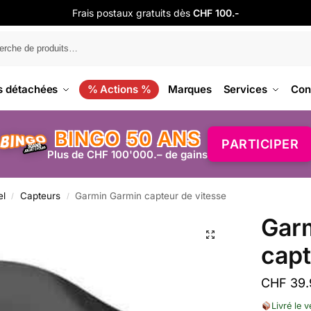
Frais postaux gratuits dès
CHF 100.-
s détachées
% Actions %
Marques
Services
Con
BINGO 50 ANS
PARTICIPER
Plus de CHF 100'000.– de gains
el
Capteurs
Garmin Garmin capteur de vitesse
/
/
Gar
capt
CHF
39.
Livré le 