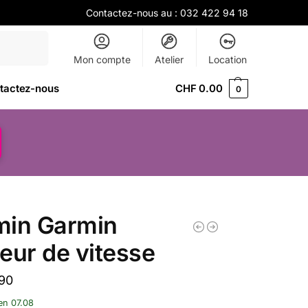
Contactez-nous au :
032 422 94 18
Recherche
Mon compte
Atelier
Location
tactez-nous
CHF
0.00
0
min Garmin
eur de vitesse
90
ven 07.08