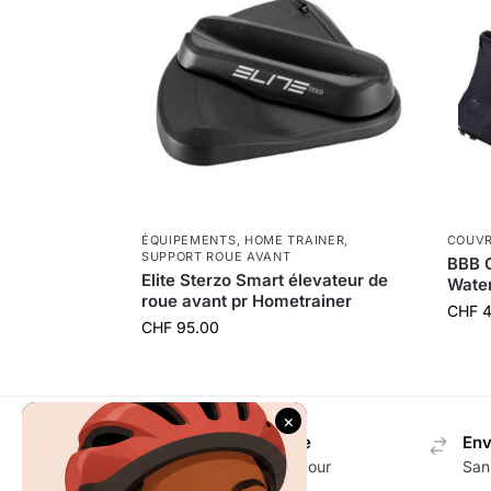
ÉQUIPEMENTS
,
HOME TRAINER
,
COUV
SUPPORT ROUE AVANT
BBB 
Elite Sterzo Smart élevateur de
Water
roue avant pr Hometrainer
CHF
4
CHF
95.00
Envoi gratuit en Suisse
Env
Dès CHF 100.- d'achat pour
San
accessoires