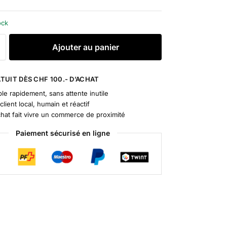
ock
A
Ajouter au panier
l
t
e
TUIT DÈS CHF 100.- D’ACHAT
r
le rapidement, sans attente inutile
n
client local, humain et réactif
a
chat fait vivre un commerce de proximité
t
Paiement sécurisé en ligne
i
v
e
: