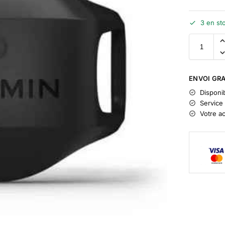
3 en st
ENVOI GRA
Disponib
Service 
Votre a