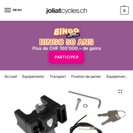
MENU
0
BINGO 50 ANS
Plus de CHF 100'000.– de gains
PARTICIPER
Accueil
Équipements
Transport
Fixation de panier
Équipements
/
/
/
/