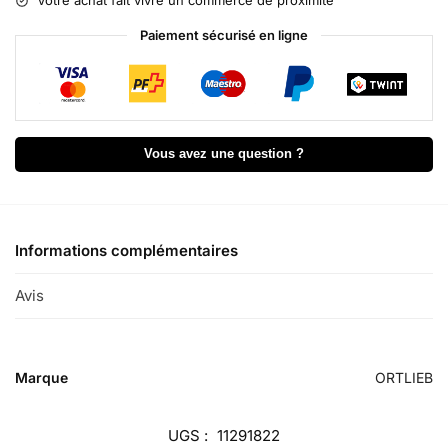
Votre achat fait vivre un commerce de proximité
t
i
Paiement sécurisé en ligne
v
e
:
Vous avez une question ?
Informations complémentaires
Avis
0
Marque
ORTLIEB
UGS :
11291822