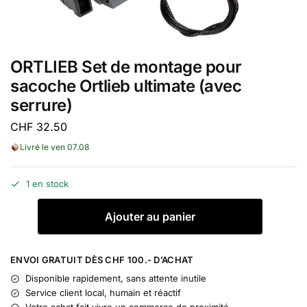
ORTLIEB Set de montage pour
sacoche Ortlieb ultimate (avec
serrure)
CHF
32.50
Livré le ven 07.08
1 en stock
A
Ajouter au panier
l
t
e
ENVOI GRATUIT DÈS CHF 100.- D’ACHAT
r
Disponible rapidement, sans attente inutile
n
Service client local, humain et réactif
a