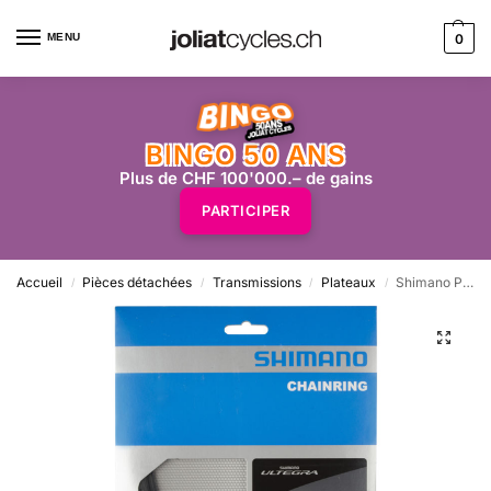
MENU
0
BINGO 50 ANS
Plus de CHF 100'000.– de gains
PARTICIPER
Accueil
Pièces détachées
Transmissions
Plateaux
Shimano Plateau 34z Ultegra FC-6800
/
/
/
/