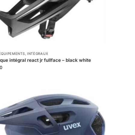
ÉQUIPEMENTS
,
INTÉGRAUX
ue intégral react jr fullface – black white
00