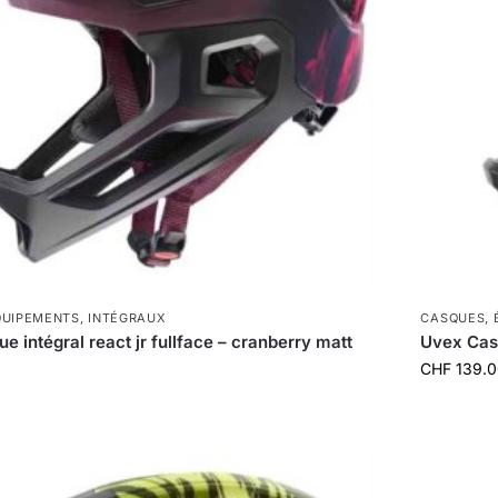
QUIPEMENTS
,
INTÉGRAUX
CASQUES
,
 intégral react jr fullface – cranberry matt
Uvex Casq
CHF
139.