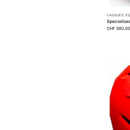
CASQUES
,
É
Specialize
CHF
380.0