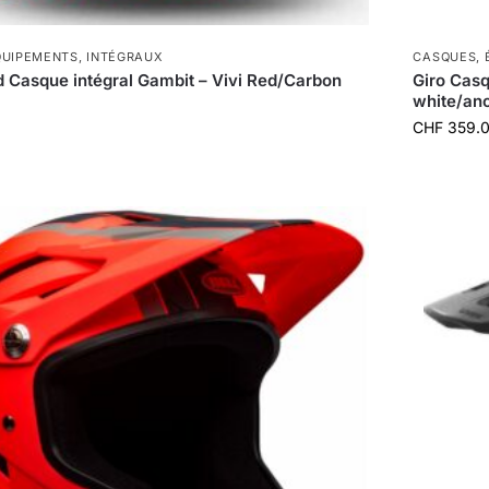
QUIPEMENTS
,
INTÉGRAUX
CASQUES
,
d Casque intégral Gambit – Vivi Red/Carbon
Giro Casq
white/ano
0
CHF
359.