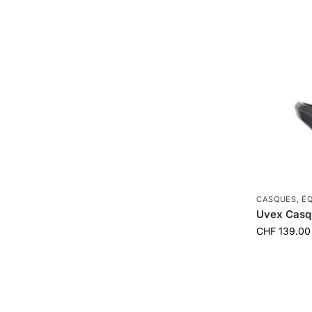
CASQUES
,
É
Uvex Casque
CHF
139.00