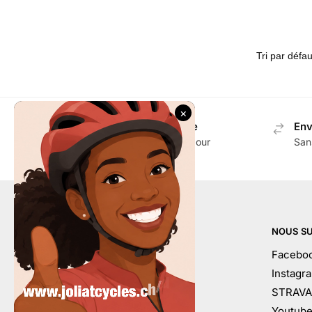
Envoi gratuit en Suisse
Env
Dès CHF 100.- d'achat pour
San
accessoires
AIDE
NOUS SU
Mon compte
Facebo
Contactez-nous
Instagr
Conditions générales
STRAVA
À votre service
Youtub