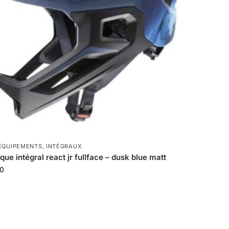
ÉQUIPEMENTS
,
INTÉGRAUX
ue intégral react jr fullface – dusk blue matt
00