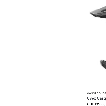
CASQUES
,
É
Uvex Casque
CHF
139.00