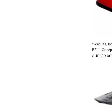
CASQUES
,
É
BELL Casqu
CHF
139.00