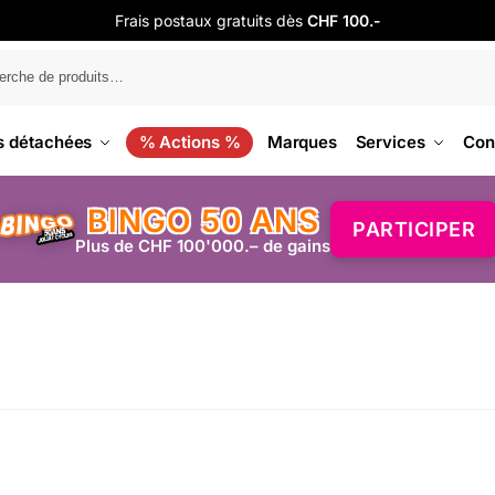
Frais postaux gratuits dès
CHF 100.-
s détachées
% Actions %
Marques
Services
Con
BINGO 50 ANS
PARTICIPER
Plus de CHF 100'000.– de gains