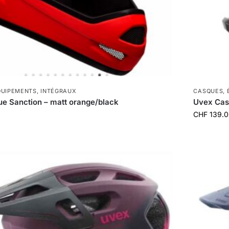
QUIPEMENTS
,
INTÉGRAUX
CASQUES
,
e Sanction – matt orange/black
Uvex Casq
CHF
139.