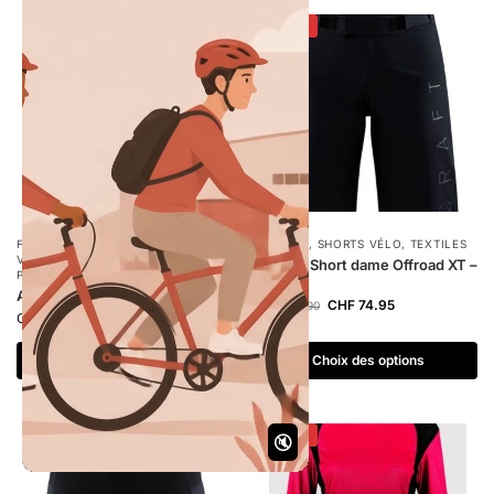
-50%
FEMMES
,
HOMMES
,
TEXTILES
,
FEMMES
,
SHORTS VÉLO
,
TEXTILES
VÊTEMENTS PLUIE
,
VÊTEMENTS
CRAFT Short dame Offroad XT –
PLUIE
black
Agu Poncho Grant – jaune
CHF
74.95
CHF
149.90
CHF
75.00
Choix des options
Choix des options
-50%
-40%