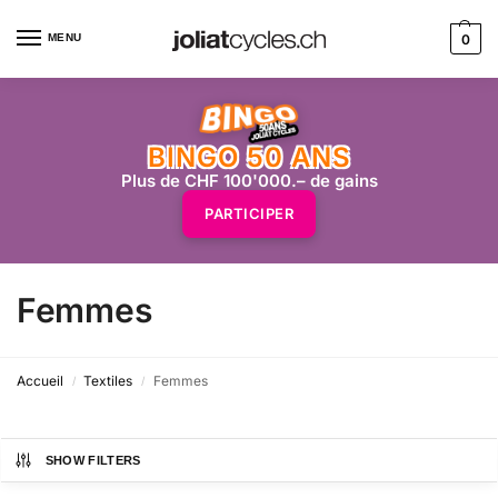
MENU
0
BINGO 50 ANS
Plus de CHF 100'000.– de gains
PARTICIPER
Femmes
Accueil
Textiles
Femmes
/
/
SHOW FILTERS