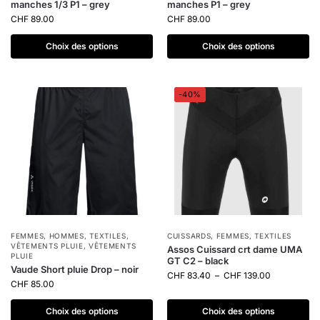
manches 1/3 P1 – grey
manches P1 – grey
CHF
89.00
CHF
89.00
Choix des options
Choix des options
-40%
FEMMES
,
HOMMES
,
TEXTILES
,
CUISSARDS
,
FEMMES
,
TEXTILES
VÊTEMENTS PLUIE
,
VÊTEMENTS
Assos Cuissard crt dame UMA
PLUIE
GT C2 – black
Vaude Short pluie Drop – noir
CHF
83.40
–
CHF
139.00
CHF
85.00
Choix des options
Choix des options