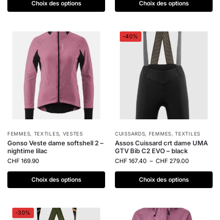
Choix des options
Choix des options
-40%
FEMMES
,
TEXTILES
,
VESTES
CUISSARDS
,
FEMMES
,
TEXTILES
Gonso Veste dame softshell 2 –
Assos Cuissard crt dame UMA
nightime lilac
GTV Bib C2 EVO – black
CHF
169.90
CHF
167.40
–
CHF
279.00
Choix des options
Choix des options
-30%