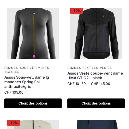
-30%
FEMMES
,
SOUS-VÊTEMENTS
,
FEMMES
,
TEXTILES
,
VESTES
TEXTILES
Assos Veste coupe-vent dame
Assos Sous-vêt. dame lg
UMA GT C2 – black
manches Spring Fall –
CHF
101.50
–
CHF
145.00
anthracite/gris
CHF
105.00
Choix des options
Choix des options
-30%