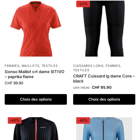
-20%
FEMMES
,
MAILLOTS
,
TEXTILES
CUISSARDS LONG
,
FEMMES
,
TEXTILES
Gonso Maillot crt dame SITIVO
CRAFT Cuissard lg dame Core –
– paprika flame
black
CHF
99.90
CHF
95.90
CHF
119.90
Choix des options
Choix des options
-40%
-40%