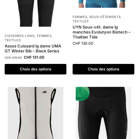
FEMMES
,
SOUS-VÊTEMENTS
,
TEXTILES
UYN Sous-vêt. dame lg
manches Evolutyon Biotech –
CUISSARDS LONG
,
FEMMES
,
Thaitian Tide
TEXTILES
CHF
130.00
Assos Cuissard lg dame UMA
GT Winter Bib – Black Series
CHF
131.00
CHF
219.00
Choix des options
Choix des options