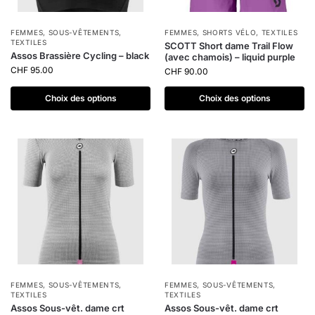
FEMMES
,
SOUS-VÊTEMENTS
,
FEMMES
,
SHORTS VÉLO
,
TEXTILES
TEXTILES
SCOTT Short dame Trail Flow
Assos Brassière Cycling – black
(avec chamois) – liquid purple
CHF
95.00
CHF
90.00
Choix des options
Choix des options
FEMMES
,
SOUS-VÊTEMENTS
,
FEMMES
,
SOUS-VÊTEMENTS
,
TEXTILES
TEXTILES
Assos Sous-vêt. dame crt
Assos Sous-vêt. dame crt