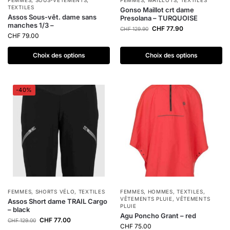
FEMMES
,
SOUS-VÊTEMENTS
,
FEMMES
,
MAILLOTS
,
TEXTILES
TEXTILES
Gonso Maillot crt dame
Assos Sous-vêt. dame sans
Presolana – TURQUOISE
manches 1/3 –
CHF
77.90
CHF
129.90
CHF
79.00
Choix des options
Choix des options
-40%
FEMMES
,
SHORTS VÉLO
,
TEXTILES
FEMMES
,
HOMMES
,
TEXTILES
,
VÊTEMENTS PLUIE
,
VÊTEMENTS
Assos Short dame TRAIL Cargo
PLUIE
– black
Agu Poncho Grant – red
CHF
77.00
CHF
129.00
CHF
75.00