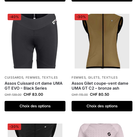
-40%
-30%
CUISSARDS
,
FEMMES
,
TEXTILES
FEMMES
,
GILETS
,
TEXTILES
Assos Cuissard crt dame UMA
Assos Gilet coupe-vent dame
GT EVO – Black Series
UMA GT C2 – bronze ash
CHF
83.00
CHF
80.50
CHF
139.00
CHF
115.00
Choix des options
Choix des options
-30%