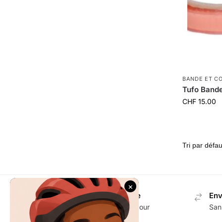
BANDE ET C
Tufo Band
CHF
15.00
Envoi gratuit en Suisse
Env
Dès CHF 100.- d'achat pour
San
accessoires