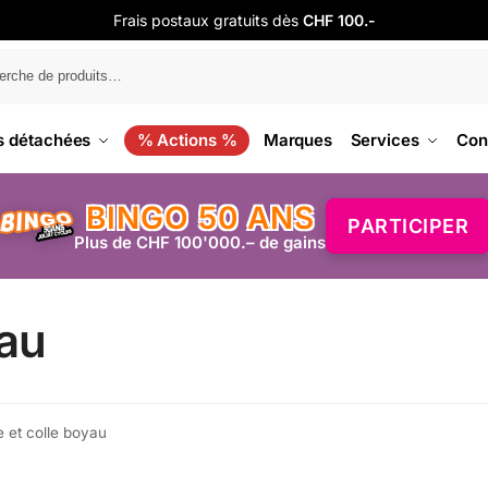
Frais postaux gratuits dès
CHF 100.-
s détachées
% Actions %
Marques
Services
Con
BINGO 50 ANS
PARTICIPER
Plus de CHF 100'000.– de gains
yau
 et colle boyau