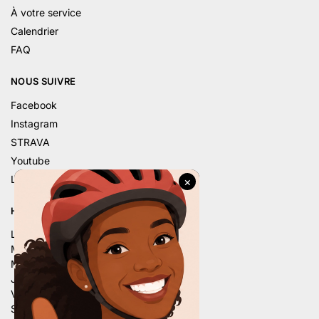
À votre service
Calendrier
FAQ
NOUS SUIVRE
Facebook
Instagram
STRAVA
Youtube
Linkedin
HORAIRE D’ÉTÉ
Lu. – 9h – 12h | 14h – 18h
Ma. – 9h – 12h | 14h – 18h
Me. – 9h – 12h | 14h – 18h
Je. – 9h – 12h | 14h – 18h
Ve. – 9h – 12h | 14h – 18h
Sa. – 9h – 12h | 13h30 – 16h