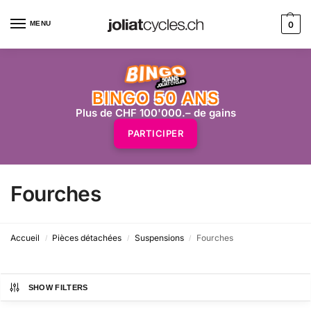
MENU
0
BINGO 50 ANS
Plus de CHF 100'000.– de gains
PARTICIPER
Fourches
Accueil
Pièces détachées
Suspensions
Fourches
/
/
/
SHOW FILTERS