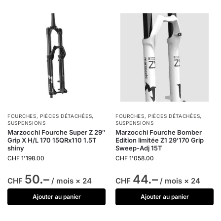
FOURCHES
,
PIÈCES DÉTACHÉES
,
FOURCHES
,
PIÈCES DÉTACHÉES
,
SUSPENSIONS
SUSPENSIONS
Marzocchi Fourche Super Z 29″
Marzocchi Fourche Bomber
Grip X H/L 170 15QRx110 1.5T
Edition limitée Z1 29’170 Grip
shiny
Sweep-Adj 15T
CHF
1'198.00
CHF
1'058.00
50.–
44.–
CHF
/ mois × 24
CHF
/ mois × 24
Ajouter au panier
Ajouter au panier