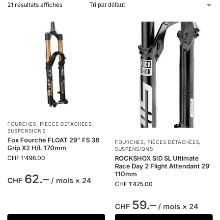
21 résultats affichés
FOURCHES
,
PIÈCES DÉTACHÉES
,
SUSPENSIONS
Fox Fourche FLOAT 29″ FS 38
FOURCHES
,
PIÈCES DÉTACHÉES
,
Grip X2 H/L 170mm
SUSPENSIONS
ROCKSHOX SID SL Ultimate
CHF
1'498.00
Race Day 2 Flight Attendant 29′
110mm
62.–
CHF
/ mois × 24
CHF
1'425.00
59.–
CHF
/ mois × 24