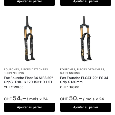
Ajouter au panier
Ajouter au panier
FOURCHES
,
PIÈCES DÉTACHÉES
,
FOURCHES
,
PIÈCES DÉTACHÉES
,
SUSPENSIONS
SUSPENSIONS
Fox Fourche Float 34 Sl FS 29″
Fox Fourche FLOAT 29″ FS 34
GripSL Psh-Lk 120 15×110 1.5T
Grip X 130mm
CHF
1'298.00
CHF
1'198.00
54.–
50.–
CHF
/ mois × 24
CHF
/ mois × 24
Ajouter au panier
Ajouter au panier