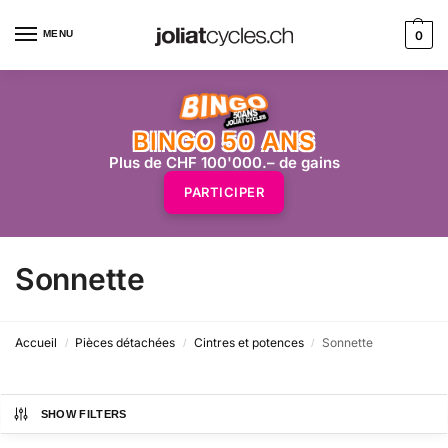
MENU
0
BINGO 50 ANS
Plus de CHF 100'000.– de gains
PARTICIPER
Sonnette
Accueil
Pièces détachées
Cintres et potences
Sonnette
/
/
/
SHOW FILTERS