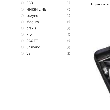
BBB
(3)
FINISH LINE
(1)
Lezyne
(2)
Magura
(1)
praxis
(2)
Pro
(4)
SCOTT
(1)
Shimano
(2)
Var
(8)