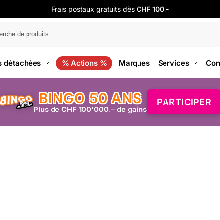
Frais postaux gratuits dès
CHF 100.-
s détachées
% Actions %
Marques
Services
Con
BINGO 50 ANS
PARTICIPER
Plus de CHF 100'000.– de gains