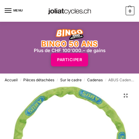
MENU
0
BINGO 50 ANS
Plus de CHF 100'000.– de gains
PARTICIPER
Accueil
Pièces détachées
Sur le cadre
Cadenas
ABUS Cadenas 4804C à N° Lime
/
/
/
/