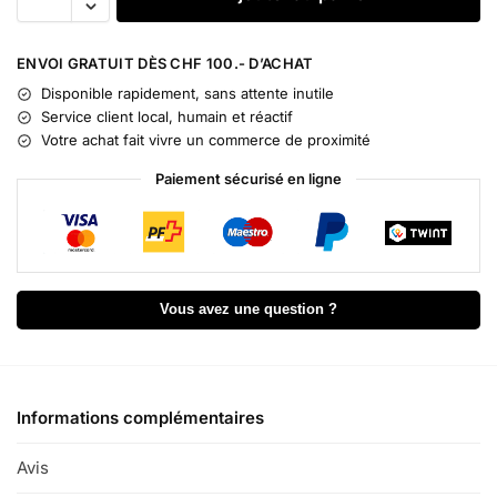
l
t
e
ENVOI GRATUIT DÈS CHF 100.- D’ACHAT
r
Disponible rapidement, sans attente inutile
n
Service client local, humain et réactif
a
Votre achat fait vivre un commerce de proximité
t
i
Paiement sécurisé en ligne
v
e
:
Vous avez une question ?
Informations complémentaires
Avis
0