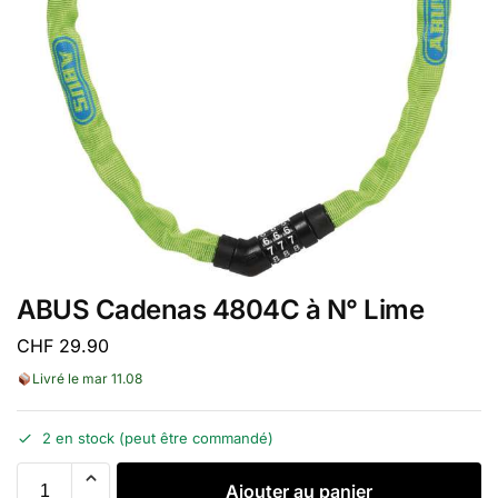
ABUS Cadenas 4804C à N° Lime
CHF
29.90
Livré le mar 11.08
2 en stock (peut être commandé)
A
Ajouter au panier