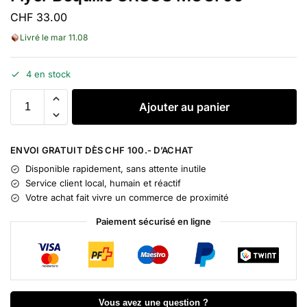
CHF
33.00
Livré le mar 11.08
4 en stock
A
Ajouter au panier
l
t
e
ENVOI GRATUIT DÈS CHF 100.- D’ACHAT
r
Disponible rapidement, sans attente inutile
n
Service client local, humain et réactif
a
Votre achat fait vivre un commerce de proximité
t
i
Paiement sécurisé en ligne
v
e
:
Vous avez une question ?