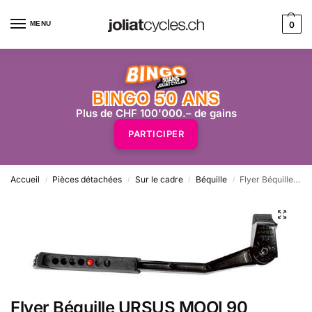
MENU
0
BINGO 50 ANS
Plus de CHF 100'000.– de gains
PARTICIPER
Accueil
Pièces détachées
Sur le cadre
Béquille
Flyer Béquille URSUS MOOI 90
/
/
/
/
Flyer Béquille URSUS MOOI 90