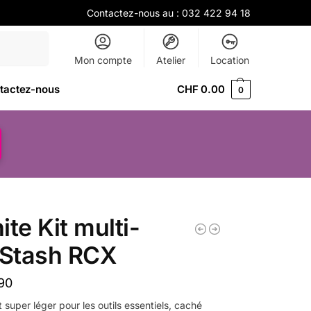
Contactez-nous au :
032 422 94 18
Recherche
Mon compte
Atelier
Location
tactez-nous
CHF
0.00
0
ite Kit multi-
 Stash RCX
90
super léger pour les outils essentiels, caché