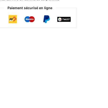
t
Paiement sécurisé en ligne
i
v
e
: