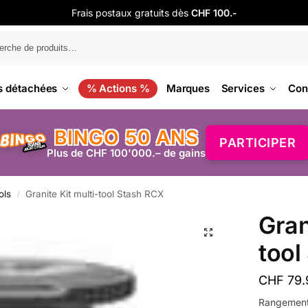
Frais postaux gratuits dès
CHF 100.-
s détachées
% Actions %
Marques
Services
Con
BINGO 50 ANS
PARTICIPER
Plus de CHF 100'000.– de gains
ols
Granite Kit multi-tool Stash RCX
/
Gran
tool
CHF
79.
Rangement 