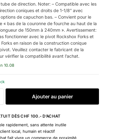
 tube de direction. Noter: – Compatible avec les
rection coniques et droits de 1-1/8″ avec
s options de capuchon bas. – Convient pour le
e « bas de la couronne de fourche au haut de la
 longueur de 150mm à 240mm ». Avertissement:
as fonctionner avec le pivot Rockshox Forks et
Forks en raison de la construction conique
pivot. Veuillez contacter le fabricant de la
r vérifier la compatibilité avant l’achat.
un 10.08
ock
A
Ajouter au panier
l
t
e
TUIT DÈS CHF 100.- D’ACHAT
r
le rapidement, sans attente inutile
n
client local, humain et réactif
a
chat fait vivre un commerce de proximité