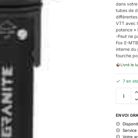
dans votre
tubes de di
différente
VTT avec l
potence »
-Peut ne p
Fox E-MTB 
interne du 
fourche pou
Livré le l
7 en st
ENVOI GRA
Disponib
Service 
Votre a