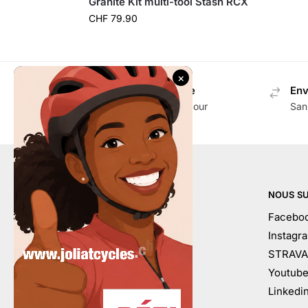
Granite Kit multi-tool Stash RCX
CHF
79.90
Envoi gratuit en Suisse
Env
Dès CHF 100.- d'achat pour
San
accessoires
AIDE
NOUS SU
Mon compte
Facebo
Contactez-nous
Instagr
Conditions générales
STRAVA
À votre service
Youtub
Calendrier
Linkedi