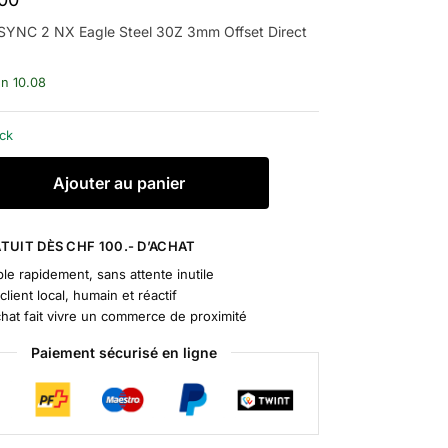
SYNC 2 NX Eagle Steel 30Z 3mm Offset Direct
un 10.08
ock
A
Ajouter au panier
l
t
e
TUIT DÈS CHF 100.- D’ACHAT
r
le rapidement, sans attente inutile
n
client local, humain et réactif
a
chat fait vivre un commerce de proximité
t
Paiement sécurisé en ligne
i
v
e
: