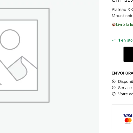
Plateau X-
Mount noir
Livré le l
1 en st
ENVOI GRA
Disponib
Service 
Votre a