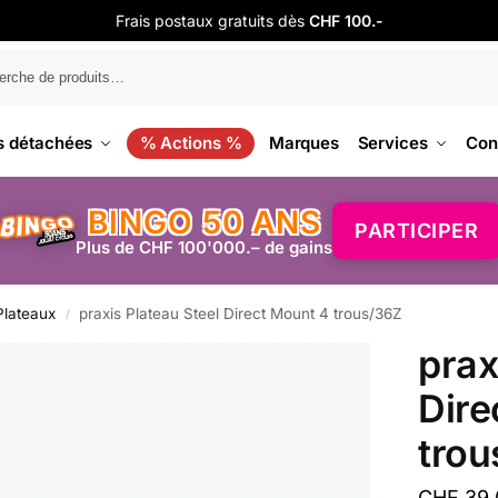
Frais postaux gratuits dès
CHF 100.-
s détachées
% Actions %
Marques
Services
Con
BINGO 50 ANS
PARTICIPER
Plus de CHF 100'000.– de gains
Plateaux
praxis Plateau Steel Direct Mount 4 trous/36Z
/
prax
Dire
trou
CHF
39.