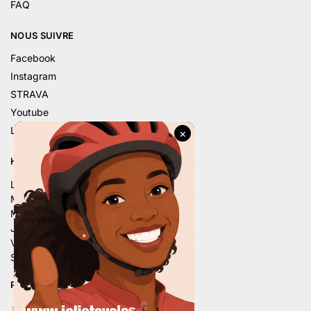
FAQ
NOUS SUIVRE
Facebook
Instagram
STRAVA
Youtube
Linkedin
HORAIRE D’ÉTÉ
Lu. – 9h – 12h | 14h – 18h
Ma. – 9h – 12h | 14h – 18h
Me. – 9h – 12h | 14h – 18h
Je. – 9h – 12h | 14h – 18h
Ve. – 9h – 12h | 14h – 18h
Sa. – 9h – 12h | 13h30 – 16h
PLUS DE 80 AVIS 5 ÉTOILES
★★★★★