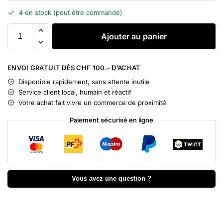
4 en stock (peut être commandé)
A
Ajouter au panier
l
t
e
ENVOI GRATUIT DÈS CHF 100.- D’ACHAT
r
Disponible rapidement, sans attente inutile
n
Service client local, humain et réactif
a
Votre achat fait vivre un commerce de proximité
t
i
Paiement sécurisé en ligne
v
e
:
Vous avez une question ?