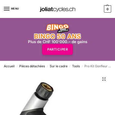
MENU
0
BINGO 50 ANS
Plus de CHF 100'000.– de gains
PARTICIPER
Accueil
Pièces détachées
Sur le cadre
Tools
Pro Kit Gonfleur et bombe Co2 16gr
/
/
/
/