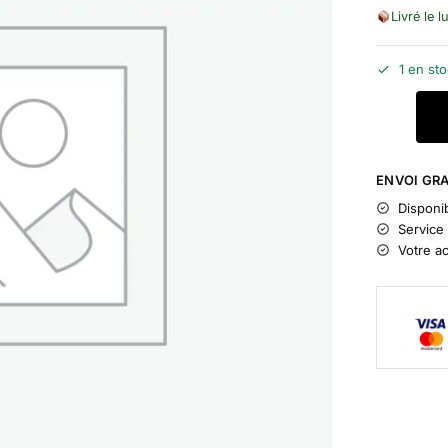
Livré le l
1 en st
ENVOI GRA
Disponib
Service 
Votre a