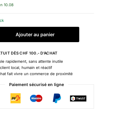
un 10.08
ock
A
Ajouter au panier
l
t
e
TUIT DÈS CHF 100.- D’ACHAT
r
le rapidement, sans attente inutile
n
client local, humain et réactif
a
chat fait vivre un commerce de proximité
t
Paiement sécurisé en ligne
i
v
e
: