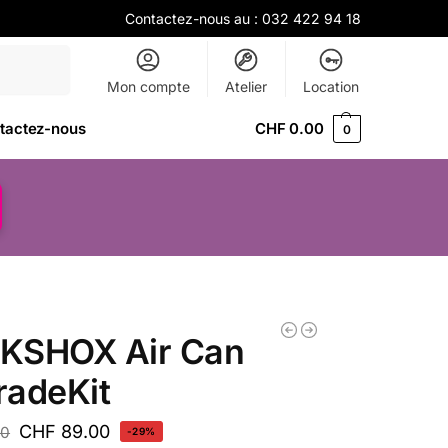
Contactez-nous au :
032 422 94 18
Recherche
Mon compte
Atelier
Location
tactez-nous
CHF
0.00
0
KSHOX Air Can
radeKit
CHF
89.00
90
-29%