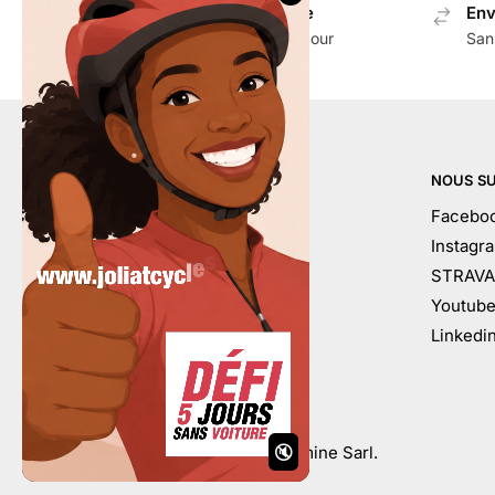
Envoi gratuit en Suisse
Env
Dès CHF 100.- d'achat pour
San
accessoires
AIDE
NOUS SU
Mon compte
Facebo
Contactez-nous
Instagr
Conditions générales
STRAVA
À votre service
Youtub
Calendrier
Linkedi
FAQ
©
Développé par Marketamine Sarl.