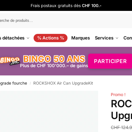
Frais postaux gratuits dès
CHF 100.-
s détachées
% Actions %
Marques
Services
Con
BINGO 50 ANS
PARTICIPER
Plus de CHF 100'000.– de gains
grade fourche
ROCKSHOX Air Can UpgradeKit
/
Promo !
ROC
Upg
CHF
124.