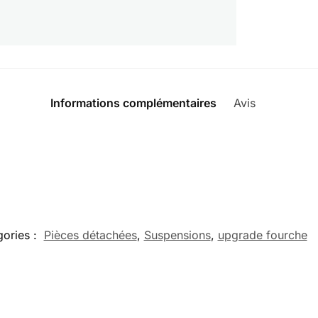
Informations complémentaires
Avis
0
ories :
Pièces détachées
,
Suspensions
,
upgrade fourche