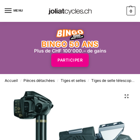
MENU
0
BINGO 50 ANS
Plus de CHF 100'000.– de gains
PARTICIPER
Accueil
Pièces détachées
Tiges et selles
Tiges de selle télescopique
/
/
/