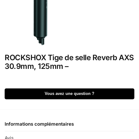
ROCKSHOX Tige de selle Reverb AXS
30.9mm, 125mm –
A
l
Vous avez une question ?
t
e
r
n
a
Informations complémentaires
t
i
Avis
0