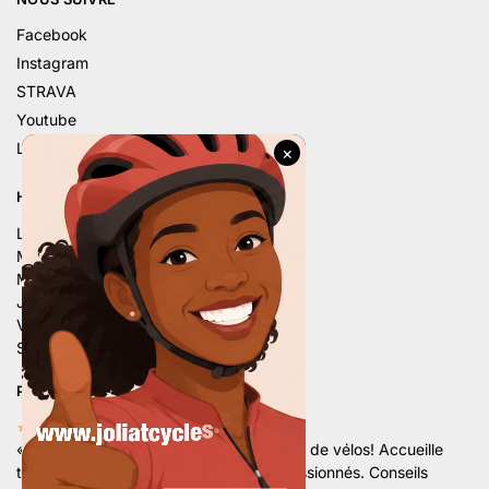
Facebook
Instagram
STRAVA
Youtube
Linkedin
HORAIRE D’ÉTÉ
Lu. – 9h – 12h | 14h – 18h
Ma. – 9h – 12h | 14h – 18h
Me. – 9h – 12h | 14h – 18h
Je. – 9h – 12h | 14h – 18h
Ve. – 9h – 12h | 14h – 18h
Sa. – 9h – 12h | 13h30 – 16h
PLUS DE 80 AVIS 5 ÉTOILES
★★★★★
«
Superbe magasin avec un grand choix de vélos! Accueille
très sympathique par une équipe de passionnés. Conseils