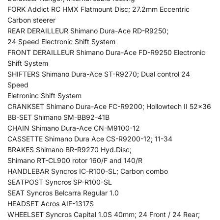
FORK Addict RC HMX Flatmount Disc; 27.2mm Eccentric
Carbon steerer
REAR DERAILLEUR Shimano Dura-Ace RD-R9250;
24 Speed Electronic Shift System
FRONT DERAILLEUR Shimano Dura-Ace FD-R9250 Electronic
Shift System
SHIFTERS Shimano Dura-Ace ST-R9270; Dual control 24
Speed
Eletroninc Shift System
CRANKSET Shimano Dura-Ace FC-R9200; Hollowtech II 52×36
BB-SET Shimano SM-BB92-41B
CHAIN Shimano Dura-Ace CN-M9100-12
CASSETTE Shimano Dura Ace CS-R9200-12; 11-34
BRAKES Shimano BR-R9270 Hyd.Disc;
Shimano RT-CL900 rotor 160/F and 140/R
HANDLEBAR Syncros IC-R100-SL; Carbon combo
SEATPOST Syncros SP-R100-SL
SEAT Syncros Belcarra Regular 1.0
HEADSET Acros AIF-1317S
WHEELSET Syncros Capital 1.0S 40mm; 24 Front / 24 Rear;