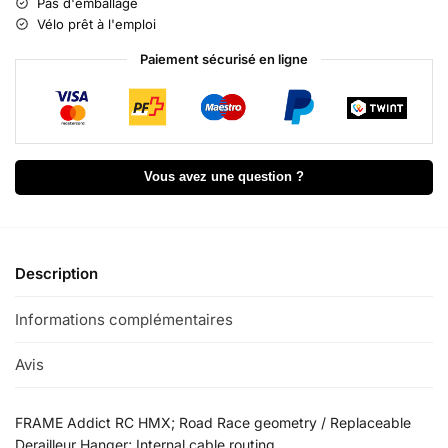
Pas d'emballage
e
Vélo prêt à l'emploi
r
n
Paiement sécurisé en ligne
a
t
i
v
e
Vous avez une question ?
:
Description
Informations complémentaires
Avis
0
FRAME Addict RC HMX; Road Race geometry / Replaceable
Derailleur Hanger; Internal cable routing