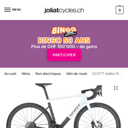
MENU
0
BINGO 50 ANS
Plus de CHF 100'000.– de gains
PARTICIPER
Accueil
Vélos
Non électriques
Vélo de route
SCOTT Addict RC Pro – cumulus white carbone
/
/
/
/