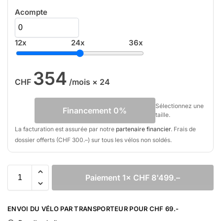
Acompte
12x
24x
36x
354
CHF
/mois × 24
Sélectionnez une
Financement 0%
taille.
La facturation est assurée par notre
partenaire financier
. Frais de
dossier offerts (CHF 300.–) sur tous les vélos non soldés.
Paiement 1× CHF 8'499.–
A
l
ENVOI DU VÉLO PAR TRANSPORTEUR POUR CHF 69.-
t