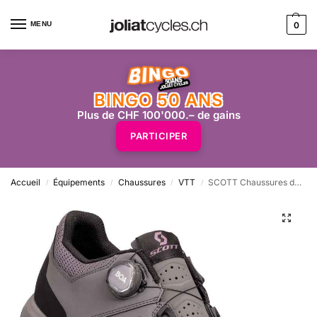
MENU
0
BINGO 50 ANS
Plus de CHF 100'000.– de gains
PARTICIPER
Accueil
Équipements
Chaussures
VTT
SCOTT Chaussures dame VTT Shr-alp Boa Clip – grey/black
/
/
/
/