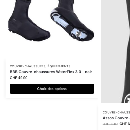
COUVRE-CHAUSSURES
,
ÉQUIPEMENTS
BBB Couvre-chaussures WaterFlex 3.0 – noir
CHF
49.90
Choix des options
COUVRE-CHAUSS
Assos Couvre-
CHF
6
CHF
95.00