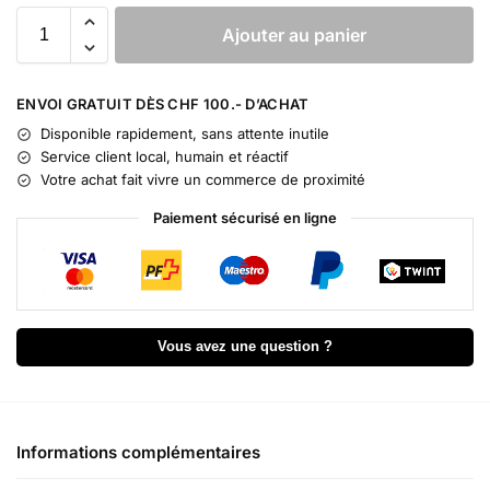
Ajouter au panier
A
l
ENVOI GRATUIT DÈS CHF 100.- D’ACHAT
t
Disponible rapidement, sans attente inutile
e
Service client local, humain et réactif
r
Votre achat fait vivre un commerce de proximité
n
a
Paiement sécurisé en ligne
t
i
v
e
:
Vous avez une question ?
Informations complémentaires