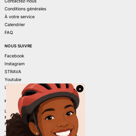
Contactez-nous
Conditions générales
À votre service
Calendrier
FAQ
NOUS SUIVRE
Facebook
Instagram
STRAVA
Youtube
Linkedin
HORAIRE D’ÉTÉ
Lu. – 9h – 12h | 14h – 18h
Ma. – 9h – 12h | 14h – 18h
Me. – 9h – 12h | 14h – 18h
Je. – 9h – 12h | 14h – 18h