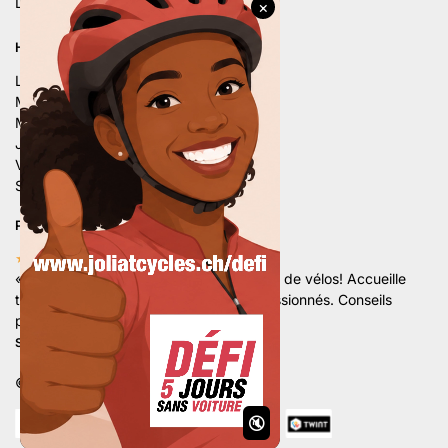
Linkedin
HORAIRE D’ÉTÉ
Lu. – 9h – 12h | 14h – 18h
Ma. – 9h – 12h | 14h – 18h
Me. – 9h – 12h | 14h – 18h
Je. – 9h – 12h | 14h – 18h
Ve. – 9h – 12h | 14h – 18h
Sa. – 9h – 12h | 13h30 – 16h
PLUS DE 80 AVIS 5 ÉTOILES
★★★★★
«
Superbe magasin avec un grand choix de vélos! Accueille
très sympathique par une équipe de passionnés. Conseils
professionnels et de qualités.
«
Stan Hx.
©
Développé par Marketamine Sarl.