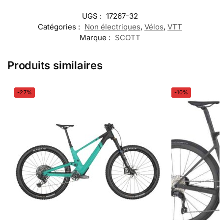
UGS :
17267-32
Catégories :
Non électriques
,
Vélos
,
VTT
Marque :
SCOTT
Produits similaires
-27%
-10%