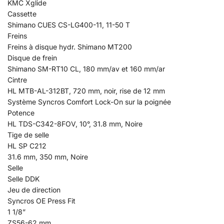
KMC Xglide
Cassette
Shimano CUES CS-LG400-11, 11-50 T
Freins
Freins à disque hydr. Shimano MT200
Disque de frein
Shimano SM-RT10 CL, 180 mm/av et 160 mm/ar
Cintre
HL MTB-AL-312BT, 720 mm, noir, rise de 12 mm
Système Syncros Comfort Lock-On sur la poignée
Potence
HL TDS-C342-8FOV, 10°, 31.8 mm, Noire
Tige de selle
HL SP C212
31.6 mm, 350 mm, Noire
Selle
Selle DDK
Jeu de direction
Syncros OE Press Fit
1 1/8”
ZS56-62 mm