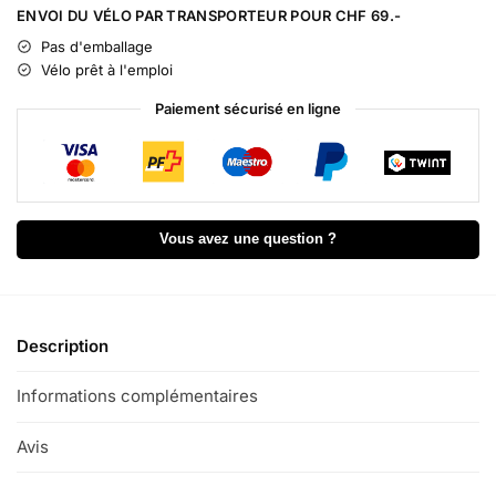
l
ENVOI DU VÉLO PAR TRANSPORTEUR POUR CHF 69.-
t
Pas d'emballage
e
Vélo prêt à l'emploi
r
n
Paiement sécurisé en ligne
a
t
i
v
e
Vous avez une question ?
:
Description
Informations complémentaires
Avis
0