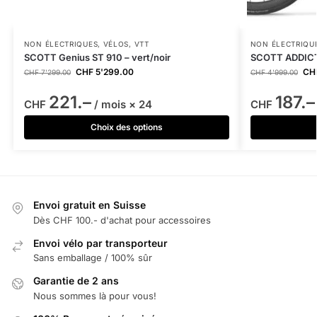
NON ÉLECTRIQUES
,
VÉLOS
,
VTT
NON ÉLECTRIQU
SCOTT Genius ST 910 – vert/noir
SCOTT ADDICT 
CHF
5'299.00
CH
CHF
7'299.00
CHF
4'999.00
221.–
187.–
CHF
/ mois × 24
CHF
Choix des options
Envoi gratuit en Suisse
Dès CHF 100.- d'achat pour accessoires
Envoi vélo par transporteur
Sans emballage / 100% sûr
Garantie de 2 ans
Nous sommes là pour vous!