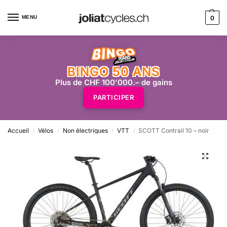
MENU
0
BINGO 50 ANS
Plus de CHF 100'000.– de gains
PARTICIPER
Accueil
Vélos
Non électriques
VTT
SCOTT Contrail 10 – noir
/
/
/
/