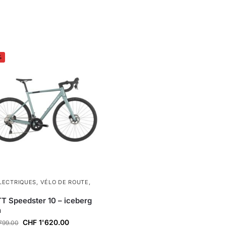
%
LECTRIQUES
,
VÉLO DE ROUTE
,
 Speedster 10 – iceberg
n
CHF
1'620.00
799.00