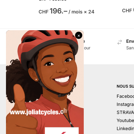
196.–
CHF
CHF
/ mois × 24
Envoi gratuit en Suisse
Env
Dès CHF 100.- d'achat pour
San
accessoires
AIDE
NOUS SU
Mon compte
Facebo
Contactez-nous
Instagr
Conditions générales
STRAVA
À votre service
Youtub
Calendrier
Linkedi