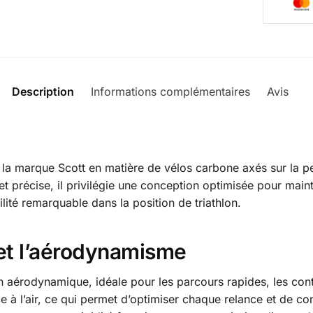
t
i
v
e
:
Description
Informations complémentaires
Avis
0
de la marque Scott en matière de vélos carbone axés sur l
t précise, il privilégie une conception optimisée pour maint
ilité remarquable dans la position de triathlon.
 et l’aérodynamisme
 aérodynamique, idéale pour les parcours rapides, les contr
e à l’air, ce qui permet d’optimiser chaque relance et de c