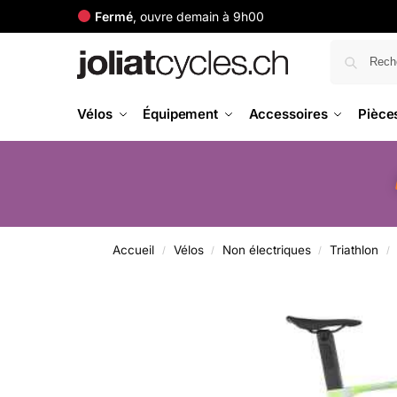
Fermé
, ouvre demain à 9h00
Vélos
Équipement
Accessoires
Pièce
Accueil
Vélos
Non électriques
Triathlon
/
/
/
/