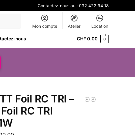
Contactez-nous au :
032 422 94 18
Recherche
Mon compte
Atelier
Location
tactez-nous
CHF
0.00
0
T Foil RC TRI –
 Foil RC TRI
MW
99.00