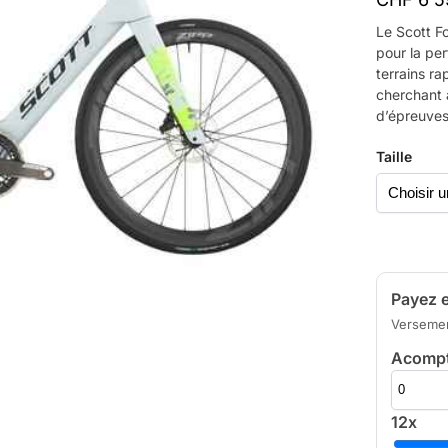
Le Scott F
pour la per
terrains ra
cherchant à
d’épreuves
Taille
Payez e
Versement
Acomp
12x