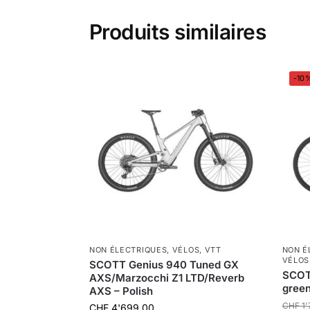
Produits similaires
-10
NON ÉLECTRIQUES
,
VÉLOS
,
VTT
NON É
VÉLOS
SCOTT Genius 940 Tuned GX
SCOTT
AXS/Marzocchi Z1 LTD/Reverb
gree
AXS – Polish
CHF
1'
CHF
4'699.00