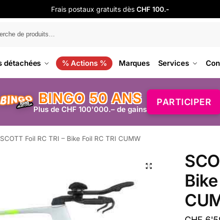
Frais postaux gratuits dès
CHF 100.-
s détachées
% Actions %
Marques
Services
Con
BINGO 50 ANS
PARTICIPER
Plus de CHF 100'000.– de gains
SCOTT Foil RC TRI – Bike Foil RC TRI CUMW
SCOT
Bike
CU
CHF
6'5