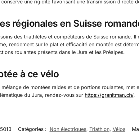
o conserve une rigidité favorisant une transmission directe d
es régionales en Suisse romand
oins des triathlètes et compétiteurs de Suisse romande. Il e
me, rendement sur le plat et efficacité en montée est déter
ions roulantes présents dans le Jura et les Préalpes.
ptée à ce vélo
 mélange de montées raides et de portions roulantes, met en
blématique du Jura, rendez-vous sur
https://granitman.ch/
.
-5013
Catégories :
Non électriques
,
Triathlon
,
Vélos
Ma