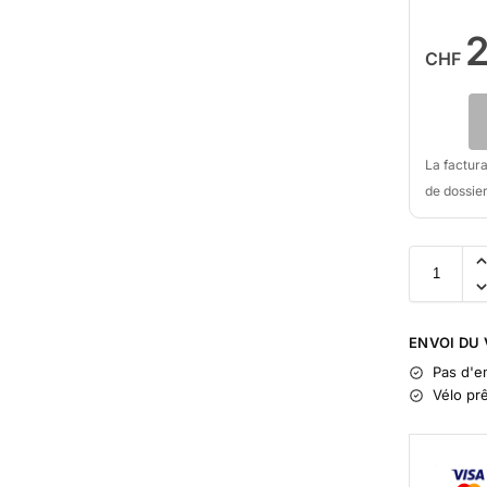
CHF
La factur
de dossier
A
l
ENVOI DU 
t
Pas d'e
e
Vélo prê
r
n
a