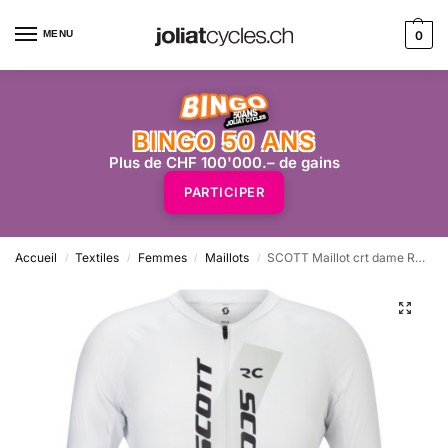
MENU
0
BINGO 50 ANS
Plus de CHF 100'000.– de gains
PARTICIPER
Accueil
Textiles
Femmes
Maillots
SCOTT Maillot crt dame RC Pro – blanc gris spray
/
/
/
/