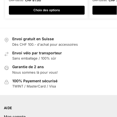
CHF
81.00
CHF
7
CHF
135.00
CHF
129.90
Choix des options
Envoi gratuit en Suisse
Dès CHF 100.- d'achat pour accessoires
Envoi vélo par transporteur
Sans emballage / 100% sûr
Garantie de 2 ans
Nous sommes là pour vous!
100% Payement sécurisé
TWINT / MasterCard / Visa
AIDE
Mon compte