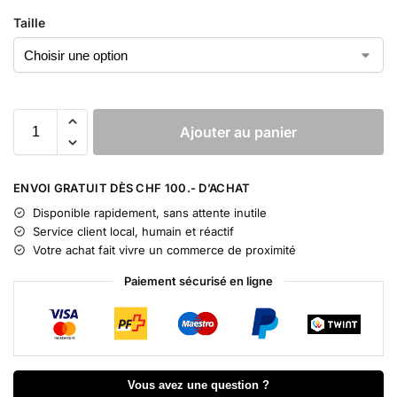
Taille
Ajouter au panier
A
l
ENVOI GRATUIT DÈS CHF 100.- D’ACHAT
t
Disponible rapidement, sans attente inutile
e
Service client local, humain et réactif
r
Votre achat fait vivre un commerce de proximité
n
a
Paiement sécurisé en ligne
t
i
v
e
:
Vous avez une question ?