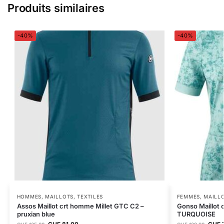
Produits similaires
-40%
-40%
HOMMES
,
MAILLOTS
,
TEXTILES
FEMMES
,
MAILL
Assos Maillot crt homme Millet GTC C2 –
Gonso Maillot 
pruxian blue
TURQUOISE