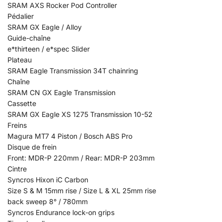
SRAM AXS Rocker Pod Controller
Pédalier
SRAM GX Eagle / Alloy
Guide-chaîne
e*thirteen / e*spec Slider
Plateau
SRAM Eagle Transmission 34T chainring
Chaîne
SRAM CN GX Eagle Transmission
Cassette
SRAM GX Eagle XS 1275 Transmission 10-52
Freins
Magura MT7 4 Piston / Bosch ABS Pro
Disque de frein
Front: MDR-P 220mm / Rear: MDR-P 203mm
Cintre
Syncros Hixon iC Carbon
Size S & M 15mm rise / Size L & XL 25mm rise
back sweep 8° / 780mm
Syncros Endurance lock-on grips