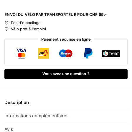
A
l
ENVOI DU VÉLO PAR TRANSPORTEUR POUR CHF 69.-
t
Pas d'emballage
e
Vélo prêt à l'emploi
r
n
Paiement sécurisé en ligne
a
t
i
v
e
Vous avez une question ?
:
Description
Informations complémentaires
Avis
0