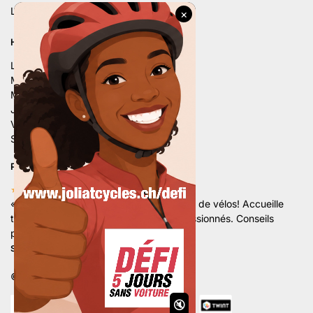
Linkedin
HORAIRE D’ÉTÉ
Lu. – 9h – 12h | 14h – 18h
Ma. – 9h – 12h | 14h – 18h
Me. – 9h – 12h | 14h – 18h
Je. – 9h – 12h | 14h – 18h
Ve. – 9h – 12h | 14h – 18h
Sa. – 9h – 12h | 13h30 – 16h
PLUS DE 80 AVIS 5 ÉTOILES
★★★★★
«
Superbe magasin avec un grand choix de vélos! Accueille
très sympathique par une équipe de passionnés. Conseils
professionnels et de qualités.
«
Stan Hx.
©
Développé par Marketamine Sarl.