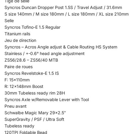
Tige de selle
Syncros Duncan Dropper Post 1.5S / Travel Adjust / 31.6mm
S size 140mm / M size 180mm / L size 180mm / XL size 210mm
Selle
Syncros Tofino-E 1.5 Regular
Titanium rails
Jeu de direction
Syncros – Acros Angle adjust & Cable Routing HS System
Stainless / +-0.6° head angle adjustment
ZS56/28.6 – ZS56/40 MTB
Paire de roues
Syncros Revelstoke-E 1.5 IS
F: 15x110mm
R: 12x148mm Boost
30mm Tubeless ready rim 28H
Syncros Axle w/Removable Lever with Tool
Pneu avant
Schwalbe Magic Mary 29×2.5″
SuperGravity / PSF / Ultra Soft
Tubeless ready
120TPI Foldable Bead