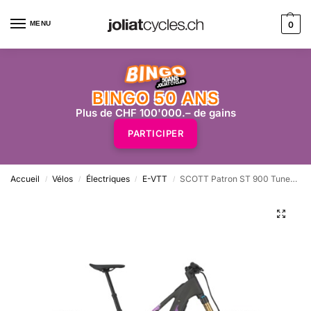
MENU
0
BINGO 50 ANS
Plus de CHF 100'000.– de gains
PARTICIPER
Accueil
Vélos
Électriques
E-VTT
SCOTT Patron ST 900 Tuned – carbon black
/
/
/
/