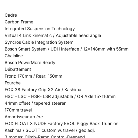
Cadre
Carbon Frame
Integrated Suspension Technology
Virtual 4 Link kinematic / Adjustable head angle
Syncros Cable Integration System
Bosch Smart System / UDH Interface / 12x148mm with 55mm
Chainline
Bosch PowerMore Ready
Débattement
Front: 170mm / Rear: 150mm
Fourche
FOX 38 Factory Grip X2 Air / Kashima
HSC – LSC – HSR- LSR adjustable / QR Axle 15x110mm
44mm offset / tapered steerer
170mm travel
Amortisseur arrière
FOX FLOAT X NUDE Factory EVOL Piggy Back Trunnion
Kashima / SCOTT custom w. travel / geo adj.
3 modes: Climb-Ramp Control-Descend