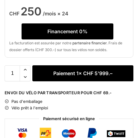
250
CHF
/mois × 24
Financement 0%
La facturation est assurée par notre
partenaire financier
. Frais de
dossier offerts (CHF 300.–) sur tous les vélos non soldés.
Paiement 1× CHF 5'999.–
A
l
ENVOI DU VÉLO PAR TRANSPORTEUR POUR CHF 69.-
t
Pas d'emballage
e
Vélo prêt à l'emploi
r
n
Paiement sécurisé en ligne
a
t