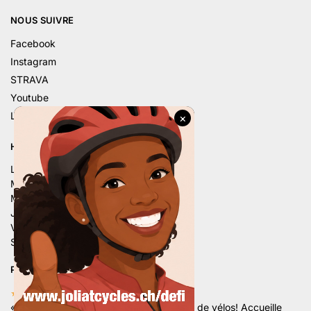
NOUS SUIVRE
Facebook
Instagram
STRAVA
Youtube
Linkedin
HORAIRE D’ÉTÉ
Lu. – 9h – 12h | 14h – 18h
Ma. – 9h – 12h | 14h – 18h
Me. – 9h – 12h | 14h – 18h
Je. – 9h – 12h | 14h – 18h
Ve. – 9h – 12h | 14h – 18h
Sa. – 9h – 12h | 13h30 – 16h
PLUS DE 80 AVIS 5 ÉTOILES
★★★★★
«
Superbe magasin avec un grand choix de vélos! Accueille