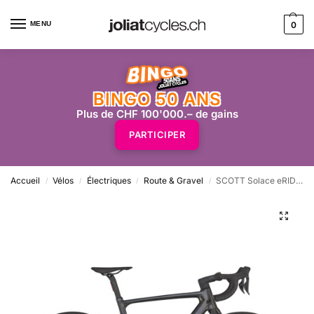
MENU
0
BINGO 50 ANS
Plus de CHF 100'000.– de gains
PARTICIPER
Accueil
Vélos
Électriques
Route & Gravel
SCOTT Solace eRIDE 20 –
/
/
/
/