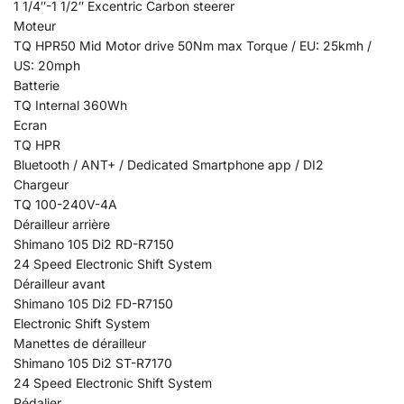
1 1/4″-1 1/2″ Excentric Carbon steerer
Moteur
TQ HPR50 Mid Motor drive 50Nm max Torque / EU: 25kmh /
US: 20mph
Batterie
TQ Internal 360Wh
Ecran
TQ HPR
Bluetooth / ANT+ / Dedicated Smartphone app / DI2
Chargeur
TQ 100-240V-4A
Dérailleur arrière
Shimano 105 Di2 RD-R7150
24 Speed Electronic Shift System
Dérailleur avant
Shimano 105 Di2 FD-R7150
Electronic Shift System
Manettes de dérailleur
Shimano 105 Di2 ST-R7170
24 Speed Electronic Shift System
Pédalier