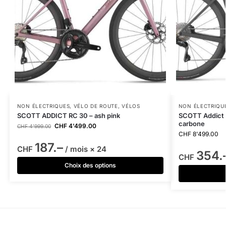
NON ÉLECTRIQUES
,
VÉLO DE ROUTE
,
VÉLOS
NON ÉLECTRIQU
SCOTT ADDICT RC 30 – ash pink
SCOTT Addict 
carbone
CHF
4'499.00
CHF
4'999.00
CHF
8'499.00
187.–
CHF
/ mois × 24
354.
CHF
Choix des options