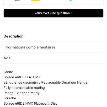
i
v
e
Vous avez une question ?
:
Description
Informations complémentaires
Avis
0
Cadre
Solace eRIDE Disc HMX
eEndurance geometry / Replaceable Derailleur Hanger
Fully Internal cable routing
Range Extender Ready
Fourche
Solace eRIDE HMX Flatmount Disc