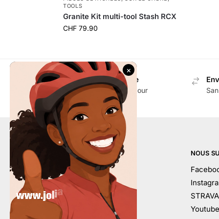
TOOLS
Granite Kit multi-tool Stash RCX
CHF
79.90
Envoi gratuit en Suisse
Env
Dès CHF 100.- d'achat pour
San
accessoires
AIDE
NOUS SU
Mon compte
Facebo
Contactez-nous
Instagr
Conditions générales
STRAVA
À votre service
Youtub