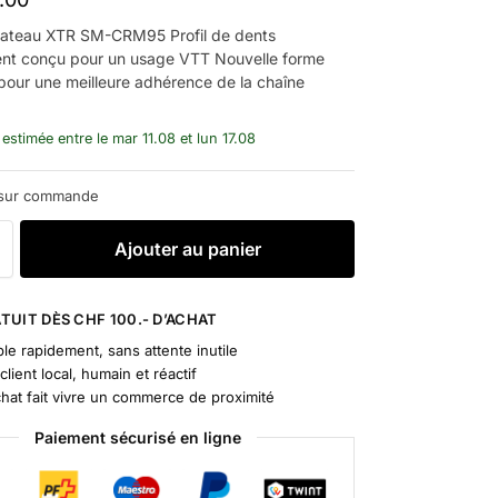
lateau XTR SM-CRM95 Profil de dents
nt conçu pour un usage VTT Nouvelle forme
pour une meilleure adhérence de la chaîne
 estimée entre le mar 11.08 et lun 17.08
 sur commande
A
Ajouter au panier
l
t
e
TUIT DÈS CHF 100.- D’ACHAT
r
le rapidement, sans attente inutile
n
client local, humain et réactif
a
chat fait vivre un commerce de proximité
t
Paiement sécurisé en ligne
i
v