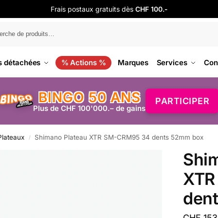
Frais postaux gratuits dès
CHF 100.-
s détachées
% Actions %
Marques
Services
Con
BINGO 50 ANS
PARTICIPER
Plus de CHF 100'000.– de gains
Plateaux
Shimano Plateau XTR SM-CRM95 34 dents 52mm box
/
Shi
XTR
den
CHF
153