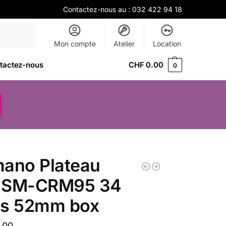
Contactez-nous au :
032 422 94 18
Recherche
Mon compte
Atelier
Location
tactez-nous
CHF
0.00
0
mano Plateau
 SM-CRM95 34
ts 52mm box
.00