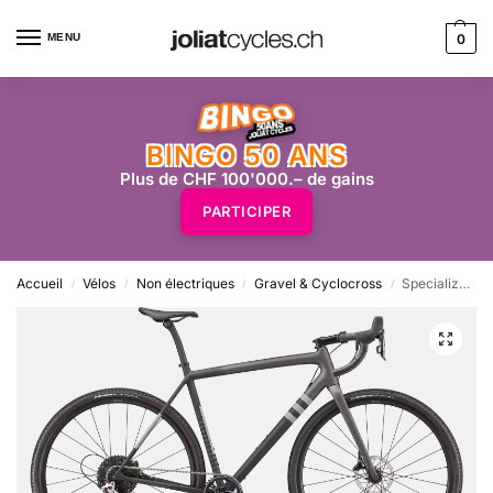
MENU
0
BINGO 50 ANS
Plus de CHF 100'000.– de gains
PARTICIPER
Accueil
Vélos
Non électriques
Gravel & Cyclocross
Specialized CRUX COMP – Satin Smoke/Black/Cool Grey
/
/
/
/