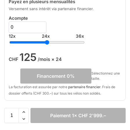
Payez en plusieurs mensualités
Versement sans intérêt via partenaire financier.
Acompte
12x
24x
36x
125
CHF
/mois × 24
Sélectionnez une
Financement 0%
taille.
La facturation est assurée par notre
partenaire financier
. Frais de
dossier offerts (CHF 300.–) sur tous les vélos non soldés.
Paiement 1× CHF 2'999.–
A