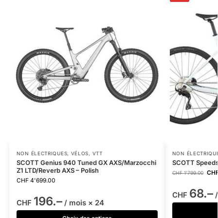
NON ÉLECTRIQUES
,
VÉLOS
,
VTT
NON ÉLECTRIQU
SCOTT Genius 940 Tuned GX AXS/Marzocchi
SCOTT Speedst
Z1 LTD/Reverb AXS – Polish
CH
CHF
1'799.00
CHF
4'699.00
68.–
CHF
/
196.–
CHF
/ mois × 24