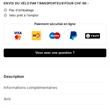
l
ENVOI DU VÉLO PAR TRANSPORTEUR POUR CHF 69.-
t
Pas d'emballage
e
Vélo prêt à l'emploi
r
n
Paiement sécurisé en ligne
a
t
i
v
e
Vous avez une question ?
:
Description
Informations complémentaires
Avis
0