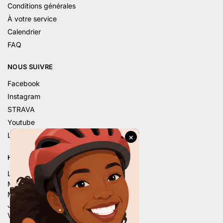
Conditions générales
À votre service
Calendrier
FAQ
NOUS SUIVRE
Facebook
Instagram
STRAVA
Youtube
Linkedin
HORAIRE D’ÉTÉ
Lu. – 9h – 12h | 14h – 18h
Ma. – 9h – 12h | 14h – 18h
Me. – 9h – 12h | 14h – 18h
Je. – 9h – 12h | 14h – 18h
Ve. – 9h – 12h | 14h – 18h