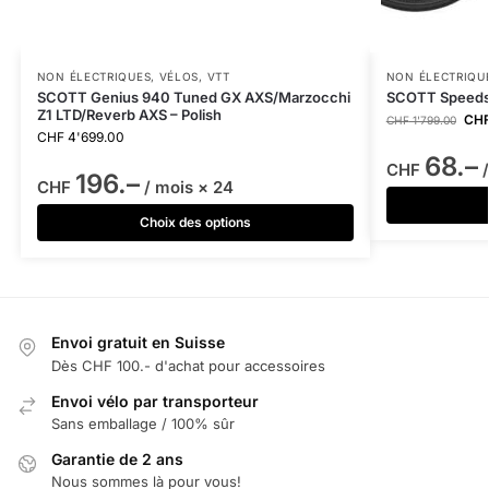
NON ÉLECTRIQUES
,
VÉLOS
,
VTT
NON ÉLECTRIQU
SCOTT Genius 940 Tuned GX AXS/Marzocchi
SCOTT Speedst
Z1 LTD/Reverb AXS – Polish
CH
CHF
1'799.00
CHF
4'699.00
68.–
CHF
/
196.–
CHF
/ mois × 24
Choix des options
Envoi gratuit en Suisse
Dès CHF 100.- d'achat pour accessoires
Envoi vélo par transporteur
Sans emballage / 100% sûr
Garantie de 2 ans
Nous sommes là pour vous!