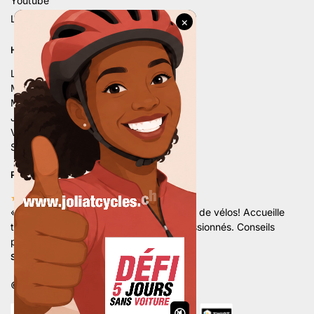
Youtube
Linkedin
HORAIRE D’ÉTÉ
Lu. – 9h – 12h | 14h – 18h
Ma. – 9h – 12h | 14h – 18h
Me. – 9h – 12h | 14h – 18h
Je. – 9h – 12h | 14h – 18h
Ve. – 9h – 12h | 14h – 18h
Sa. – 9h – 12h | 13h30 – 16h
PLUS DE 80 AVIS 5 ÉTOILES
★★★★★
«
Superbe magasin avec un grand choix de vélos! Accueille
très sympathique par une équipe de passionnés. Conseils
professionnels et de qualités.
«
Stan Hx.
©
Développé par Marketamine Sarl.