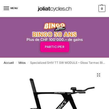
MENU
0
BINGO 50 ANS
Plus de CHF 100'000.– de gains
PARTICIPER
Accueil
Vélos
Specialized SHIV TT SW MODULE – Gloss Tarmac Black / Metallic White Silver
/
/