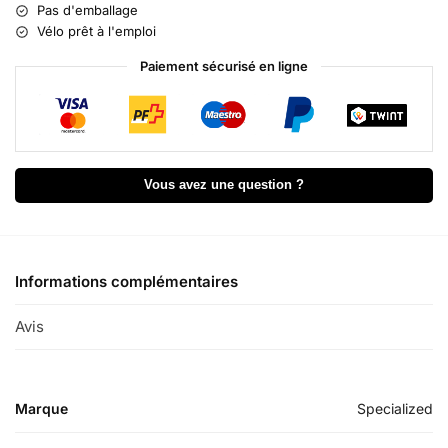
t
Pas d'emballage
e
Vélo prêt à l'emploi
r
n
Paiement sécurisé en ligne
a
t
i
v
e
Vous avez une question ?
:
Informations complémentaires
Avis
0
Marque
Specialized