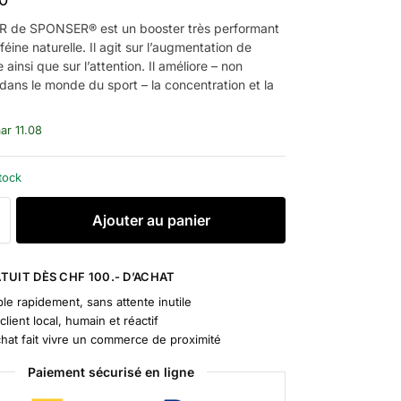
 de SPONSER® est un booster très performant
féine naturelle. Il agit sur l’augmentation de
 ainsi que sur l’attention. Il améliore – non
dans le monde du sport – la concentration et la
mar 11.08
tock
A
Ajouter au panier
l
t
e
TUIT DÈS CHF 100.- D’ACHAT
r
le rapidement, sans attente inutile
n
client local, humain et réactif
a
chat fait vivre un commerce de proximité
t
Paiement sécurisé en ligne
i