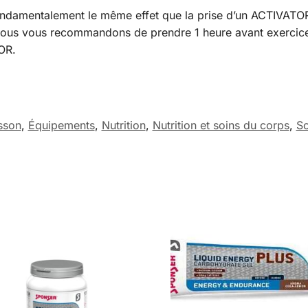
ndamentalement le même effet que la prise d’un ACTIVATOR
, nous vous recommandons de prendre 1 heure avant exerc
OR.
sson
,
Équipements
,
Nutrition
,
Nutrition et soins du corps
,
So