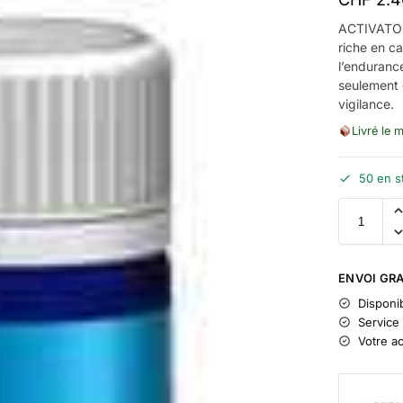
ACTIVATOR
riche en ca
l’endurance
seulement 
vigilance.
Livré le 
50 en s
ENVOI GRA
Disponib
Service 
Votre a