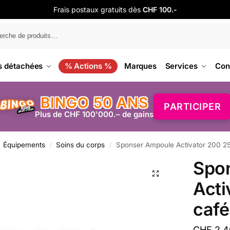
Frais postaux gratuits dès
CHF 100.-
s détachées
% Actions %
Marques
Services
Con
BINGO 50 ANS
PARTICIPER
Plus de CHF 100'000.– de gains
Équipements
Soins du corps
Sponser Ampoule Activator 200 25m
/
/
Spo
Acti
café
CHF
2.4