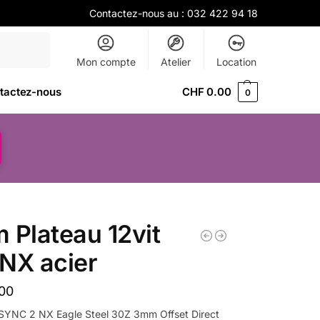
Contactez-nous au :
032 422 94 18
Recherche
Mon compte
Atelier
Location
tactez-nous
CHF
0.00
0
 Plateau 12vit
NX acier
00
SYNC 2 NX Eagle Steel 30Z 3mm Offset Direct