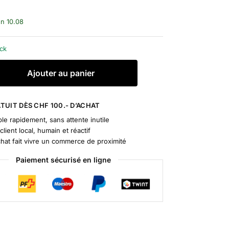
un 10.08
ock
A
Ajouter au panier
l
t
e
TUIT DÈS CHF 100.- D’ACHAT
r
le rapidement, sans attente inutile
n
client local, humain et réactif
a
chat fait vivre un commerce de proximité
t
Paiement sécurisé en ligne
i
v
e
: