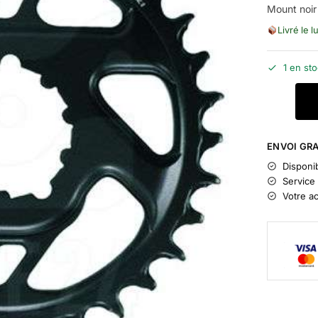
Mount noir
Livré le l
1 en st
ENVOI GRA
Disponib
Service 
Votre a