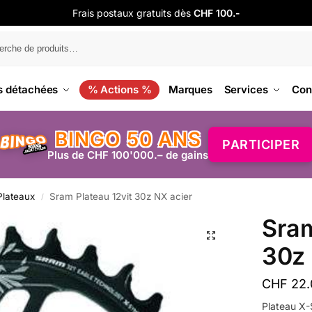
Frais postaux gratuits dès
CHF 100.-
s détachées
% Actions %
Marques
Services
Con
BINGO 50 ANS
PARTICIPER
Plus de CHF 100'000.– de gains
Plateaux
Sram Plateau 12vit 30z NX acier
/
Sram
30z 
CHF
22.
Plateau X-