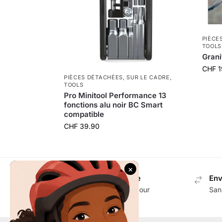
PIÈCE
TOOLS
Grani
CHF
1
PIÈCES DÉTACHÉES
,
SUR LE CADRE
,
TOOLS
Pro Minitool Performance 13
fonctions alu noir BC Smart
compatible
CHF
39.90
Envoi gratuit en Suisse
Env
Dès CHF 100.- d'achat pour
San
accessoires