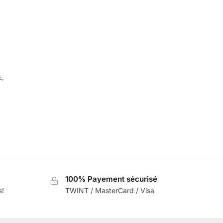
E
,
100% Payement sécurisé
s!
TWINT / MasterCard / Visa