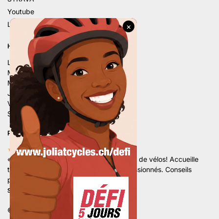
Youtube
Linkedin
HORAIRE D’ÉTÉ
Lu. – 9h – 12h | 14h – 18h
Ma. – 9h – 12h | 14h – 18h
Me. – 9h – 12h | 14h – 18h
Je. – 9h – 12h | 14h – 18h
Ve. – 9h – 12h | 14h – 18h
Sa. – 9h – 12h | 13h30 – 16h
PLUS DE 80 AVIS 5 ÉTOILES
★★★★★
«
Superbe magasin avec un grand choix de vélos! Accueille
très sympathique par une équipe de passionnés. Conseils
professionnels et de qualités.
«
Stan Hx.
©
Développé par Marketamine Sarl.