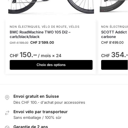
NON ÉLECTRIQUES
,
VÉLO DE ROUTE
,
VÉLOS
NON ÉLECTRIQU
BMC RoadMachine TWO 105 Di2 –
SCOTT Addict 
carb/black/black
carbone
CHF
3'599.00
CHF
8'499.00
CHF
4'199.00
150.–
354.
CHF
/ mois × 24
CHF
Choix des options
Envoi gratuit en Suisse
Dès CHF 100.- d'achat pour accessoires
Envoi vélo par transporteur
Sans emballage / 100% sûr
Garantie de 2 ans