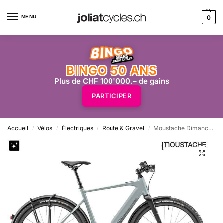
MENU
0
BINGO 50 ANS
Plus de CHF 100'000.– de gains
PARTICIPER
Accueil
Vélos
Électriques
Route & Gravel
Moustache Dimanche 29.2 Gravel équipé (SX/400wh/Cues 10) – gris bleuté
/
/
/
/