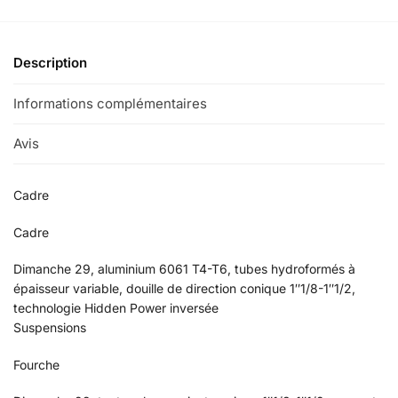
e
r
n
a
Description
t
i
Informations complémentaires
v
e
Avis
0
:
Cadre
Cadre
Dimanche 29, aluminium 6061 T4-T6, tubes hydroformés à
épaisseur variable, douille de direction conique 1″1/8-1″1/2,
technologie Hidden Power inversée
Suspensions
Fourche