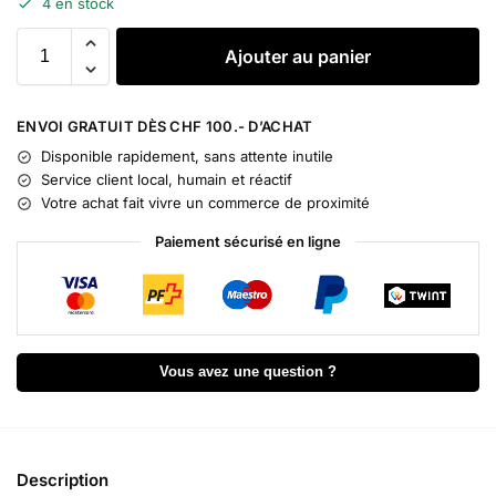
4 en stock
A
Ajouter au panier
l
t
e
ENVOI GRATUIT DÈS CHF 100.- D’ACHAT
r
Disponible rapidement, sans attente inutile
n
Service client local, humain et réactif
a
Votre achat fait vivre un commerce de proximité
t
i
Paiement sécurisé en ligne
v
e
:
Vous avez une question ?
Description