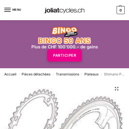
MENU
0
BINGO 50 ANS
Plus de CHF 100'000.– de gains
PARTICIPER
Accueil
Pièces détachées
Transmissions
Plateaux
Shimano Plateau 36z Ultegra FC-6800 11vit
/
/
/
/