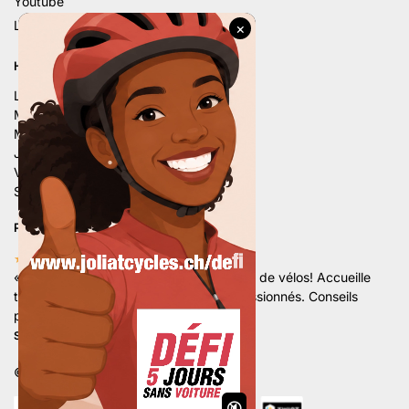
Youtube
Linkedin
HORAIRE D’ÉTÉ
Lu. – 9h – 12h | 14h – 18h
Ma. – 9h – 12h | 14h – 18h
Me. – 9h – 12h | 14h – 18h
Je. – 9h – 12h | 14h – 18h
Ve. – 9h – 12h | 14h – 18h
Sa. – 9h – 12h | 13h30 – 16h
PLUS DE 80 AVIS 5 ÉTOILES
★★★★★
«
Superbe magasin avec un grand choix de vélos! Accueille
très sympathique par une équipe de passionnés. Conseils
professionnels et de qualités.
«
Stan Hx.
©
Développé par Marketamine Sarl.