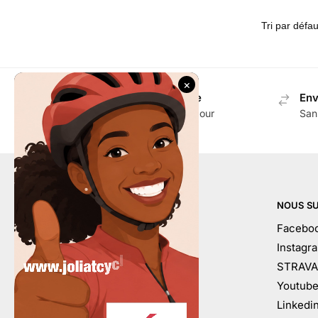
Envoi gratuit en Suisse
Env
Dès CHF 100.- d'achat pour
San
accessoires
AIDE
NOUS SU
Mon compte
Facebo
Contactez-nous
Instagr
Conditions générales
STRAVA
À votre service
Youtub
Calendrier
Linkedi