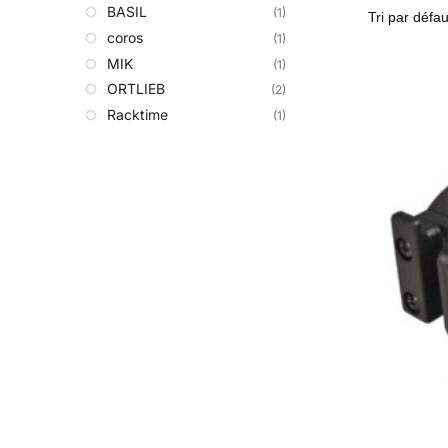
BASIL
(1)
coros
(1)
MIK
(1)
ORTLIEB
(2)
Racktime
(1)