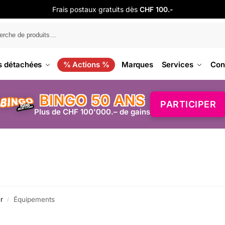
Frais postaux gratuits dès
CHF 100.-
s détachées
% Actions %
Marques
Services
Con
BINGO 50 ANS
PARTICIPER
Plus de CHF 100'000.– de gains
r
Équipements
/