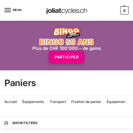
MENU
0
BINGO 50 ANS
Plus de CHF 100'000.– de gains
PARTICIPER
Paniers
Accueil
Équipements
Transport
Fixation de panier
Équipements
/
/
/
/
SHOW FILTERS