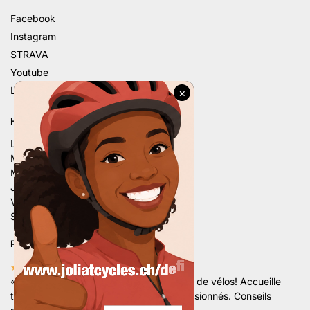
Facebook
Instagram
STRAVA
Youtube
Linkedin
HORAIRE D’ÉTÉ
Lu. – 9h – 12h | 14h – 18h
Ma. – 9h – 12h | 14h – 18h
Me. – 9h – 12h | 14h – 18h
Je. – 9h – 12h | 14h – 18h
Ve. – 9h – 12h | 14h – 18h
Sa. – 9h – 12h | 13h30 – 16h
PLUS DE 80 AVIS 5 ÉTOILES
★★★★★
«
Superbe magasin avec un grand choix de vélos! Accueille
très sympathique par une équipe de passionnés. Conseils